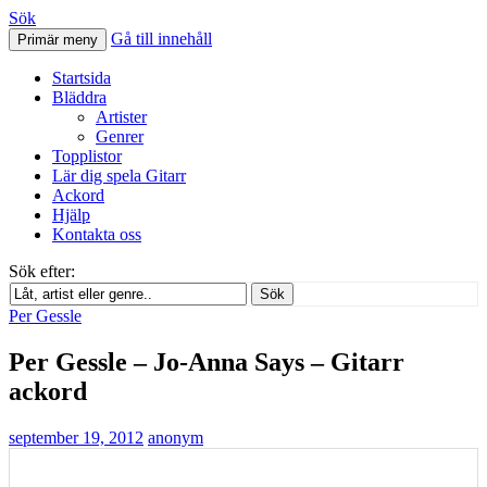
Sök
Gå till innehåll
Primär meny
Svenskatabs.se
Startsida
Bläddra
Artister
Genrer
Topplistor
Lär dig spela Gitarr
Ackord
Hjälp
Kontakta oss
Sök efter:
Sök
Per Gessle
Per Gessle – Jo-Anna Says – Gitarr
ackord
september 19, 2012
anonym