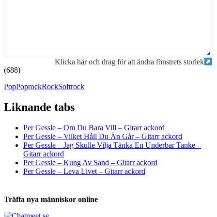
Klicka här och drag för att ändra fönstrets storlek
(688)
Pop
Poprock
Rock
Softrock
Liknande tabs
Tabs och ackord för både bas och gitarr
Per Gessle – Om Du Bara Vill – Gitarr ackord
Per Gessle – Vilket Håll Du Än Går – Gitarr ackord
Per Gessle – Jag Skulle Vilja Tänka En Underbar Tanke –
Gitarr ackord
Per Gessle – Kung Av Sand – Gitarr ackord
Per Gessle – Leva Livet – Gitarr ackord
Träffa nya människor online