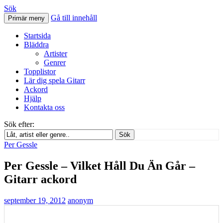
Sök
Gå till innehåll
Primär meny
Svenskatabs.se
Startsida
Bläddra
Artister
Genrer
Topplistor
Lär dig spela Gitarr
Ackord
Hjälp
Kontakta oss
Sök efter:
Sök
Per Gessle
Per Gessle – Vilket Håll Du Än Går –
Gitarr ackord
september 19, 2012
anonym