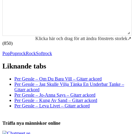
Klicka här och drag för att ändra fönstrets storlek↗
(850)
Pop
Poprock
Rock
Softrock
Liknande tabs
Tabs och ackord för både bas och gitarr
Per Gessle – Om Du Bara Vill – Gitarr ackord
Per Gessle – Jag Skulle Vilja Tänka En Underbar Tanke –
Gitarr ackord
Per Gessle – Jo-Anna Says – Gitarr ackord
Per Gessle – Kung Av Sand – Gitarr ackord
Per Gessle – Leva Livet – Gitarr ackord
Träffa nya människor online