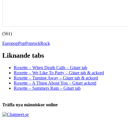
(561)
Europop
Pop
Poprock
Rock
Liknande tabs
Tabs och ackord för både bas och gitarr
Roxette – When Death Calls – Gitarr tab
Roxette – We Like To Party – Gitarr tab & ackord
Roxette – Turning Away – Gitarr tab & ackord
Roxette – A Thing About You – Gitarr ackord
Roxette – Summers Rain – Gitarr tab
Träffa nya människor online