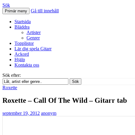
Sök
Gå till innehåll
Primär meny
Svenskatabs.se
Startsida
Bläddra
Artister
Genrer
Topplistor
Lär dig spela Gitarr
Ackord
Hjälp
Kontakta oss
Sök efter:
Sök
Roxette
Roxette – Call Of The Wild – Gitarr tab
september 19, 2012
anonym