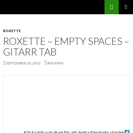
Sök
Svenskatabs.se
GÅ
PRIMÄR
TILL
MENY
INNEHÅLL
ROXETTE
ROXETTE – EMPTY SPACES –
GITARR TAB
SEPTEMBER 20, 2012
ANONYM
Klicka här och drag för att ändra fönstrets storlek