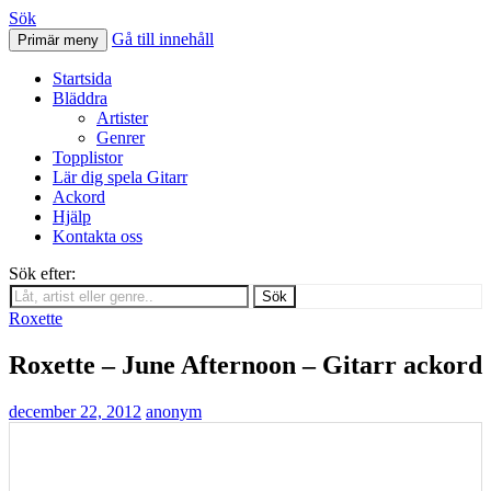
Sök
Gå till innehåll
Primär meny
Svenskatabs.se
Startsida
Bläddra
Artister
Genrer
Topplistor
Lär dig spela Gitarr
Ackord
Hjälp
Kontakta oss
Sök efter:
Sök
Roxette
Roxette – June Afternoon – Gitarr ackord
december 22, 2012
anonym