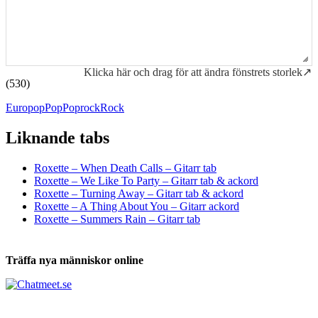
Klicka här och drag för att ändra fönstrets storlek↗
(530)
Europop
Pop
Poprock
Rock
Liknande tabs
Tabs och ackord för både bas och gitarr
Roxette – When Death Calls – Gitarr tab
Roxette – We Like To Party – Gitarr tab & ackord
Roxette – Turning Away – Gitarr tab & ackord
Roxette – A Thing About You – Gitarr ackord
Roxette – Summers Rain – Gitarr tab
Träffa nya människor online