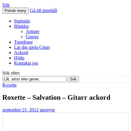
Sök
Gå till innehåll
Primär meny
Svenskatabs.se
Startsida
Bläddra
Artister
Genrer
Topplistor
Lär dig spela Gitarr
Ackord
Hjälp
Kontakta oss
Sök efter:
Sök
Roxette
Roxette – Salvation – Gitarr ackord
september 21, 2012
anonym