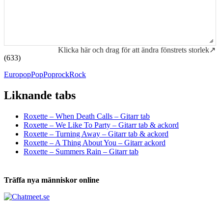
Klicka här och drag för att ändra fönstrets storlek↗
(633)
Europop
Pop
Poprock
Rock
Liknande tabs
Tabs och ackord för både bas och gitarr
Roxette – When Death Calls – Gitarr tab
Roxette – We Like To Party – Gitarr tab & ackord
Roxette – Turning Away – Gitarr tab & ackord
Roxette – A Thing About You – Gitarr ackord
Roxette – Summers Rain – Gitarr tab
Träffa nya människor online