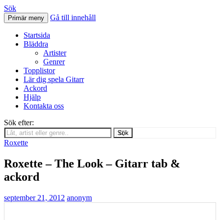
Sök
Gå till innehåll
Primär meny
Svenskatabs.se
Startsida
Bläddra
Artister
Genrer
Topplistor
Lär dig spela Gitarr
Ackord
Hjälp
Kontakta oss
Sök efter:
Sök
Roxette
Roxette – The Look – Gitarr tab &
ackord
september 21, 2012
anonym