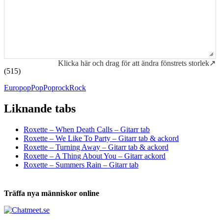
Klicka här och drag för att ändra fönstrets storlek↗
(515)
Europop
Pop
Poprock
Rock
Liknande tabs
Tabs och ackord för både bas och gitarr
Roxette – When Death Calls – Gitarr tab
Roxette – We Like To Party – Gitarr tab & ackord
Roxette – Turning Away – Gitarr tab & ackord
Roxette – A Thing About You – Gitarr ackord
Roxette – Summers Rain – Gitarr tab
Träffa nya människor online