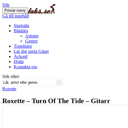
Sök
Primär meny
Svenskatabs.se
Gå till innehåll
Startsida
Bläddra
Artister
Genrer
Topplistor
Lär dig spela Gitarr
Ackord
Hjälp
Kontakta oss
Sök efter:
Roxette
Roxette – Turn Of The Tide – Gitarr
ackord
september 21, 2012