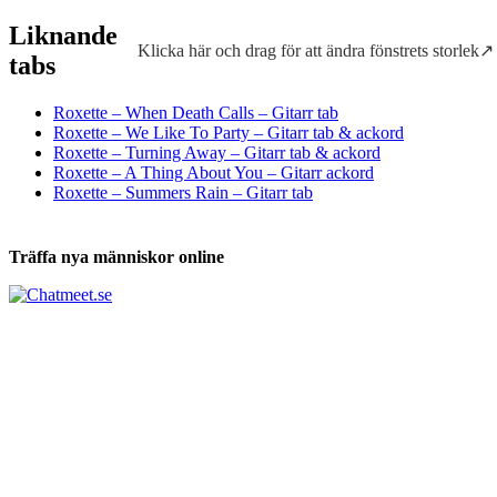
Liknande
Klicka här och drag för att ändra fönstrets storlek↗
Tabs och ackord för både bas och gitarr
tabs
Roxette – When Death Calls – Gitarr tab
Roxette – We Like To Party – Gitarr tab & ackord
Roxette – Turning Away – Gitarr tab & ackord
Roxette – A Thing About You – Gitarr ackord
Roxette – Summers Rain – Gitarr tab
Träffa nya människor online