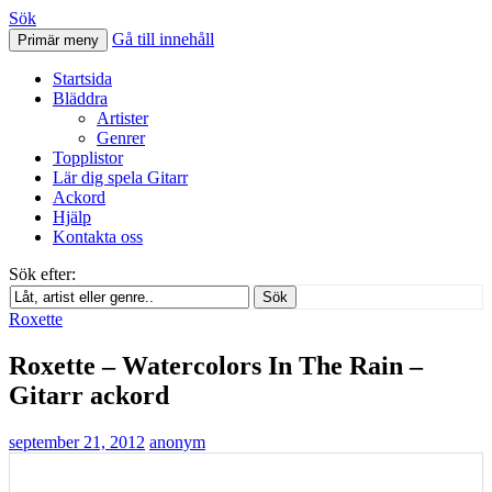
Sök
Gå till innehåll
Primär meny
Svenskatabs.se
Startsida
Bläddra
Artister
Genrer
Topplistor
Lär dig spela Gitarr
Ackord
Hjälp
Kontakta oss
Sök efter:
Sök
Roxette
Roxette – Watercolors In The Rain –
Gitarr ackord
september 21, 2012
anonym