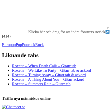
Klicka här och drag för att ändra fönstrets storlek
(414)
Europop
Pop
Poprock
Rock
Liknande tabs
Tabs och ackord för både bas och gitarr
Roxette – When Death Calls – Gitarr tab
Roxette – We Like To Party – Gitarr tab & ackord
Roxette – Turning Away – Gitarr tab & ackord
Roxette – A Thing About You – Gitarr ackord
Roxette – Summers Rain – Gitarr tab
Träffa nya människor online