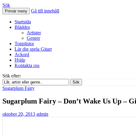
Sök
Gå till innehåll
Primär meny
Svenskatabs.se
Startsida
Bläddra
Artister
Genrer
Topplistor
Lär dig spela Gitarr
Ackord
Hjälp
Kontakta oss
Sök efter:
Sök
Sugarplum Fairy
Sugarplum Fairy – Don’t Wake Us Up – Gi
oktober 20, 2013
admin