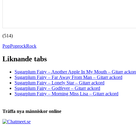
(514)
Pop
Poprock
Rock
Liknande tabs
Tabs och ackord för både bas och gitarr
Sugarplum Fairy – Another Apple In My Mouth – Gitarr ackor
Sugarplum Fairy – Far Away From Man – Gitarr ackord
Sugarplum Fairy – Lonely Star – Gitarr ackord
Sugarplum Fairy – Godfever – Gitarr ackord
Sugarplum Fairy – Morning Miss Lisa – Gitarr ackord
Träffa nya människor online