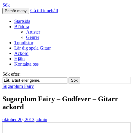
Sök
Gå till innehåll
Primär meny
Svenskatabs.se
Startsida
Bläddra
Artister
Genrer
Topplistor
Lär dig spela Gitarr
Ackord
Hjälp
Kontakta oss
Sök efter:
Sök
Sugarplum Fairy
Sugarplum Fairy – Godfever – Gitarr
ackord
oktober 20, 2013
admin