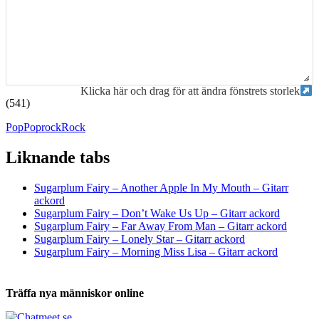
Klicka här och drag för att ändra fönstrets storlek
(541)
Pop
Poprock
Rock
Liknande tabs
Tabs och ackord för både bas och gitarr
Sugarplum Fairy – Another Apple In My Mouth – Gitarr
ackord
Sugarplum Fairy – Don’t Wake Us Up – Gitarr ackord
Sugarplum Fairy – Far Away From Man – Gitarr ackord
Sugarplum Fairy – Lonely Star – Gitarr ackord
Sugarplum Fairy – Morning Miss Lisa – Gitarr ackord
Träffa nya människor online