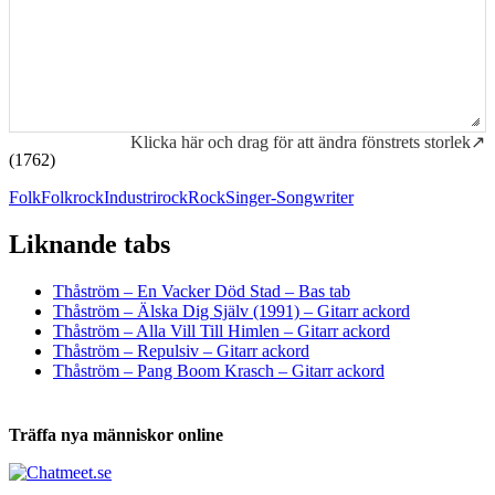
Klicka här och drag för att ändra fönstrets storlek↗
(1762)
Folk
Folkrock
Industrirock
Rock
Singer-Songwriter
Liknande tabs
Tabs och ackord för både bas och gitarr
Thåström – En Vacker Död Stad – Bas tab
Thåström – Älska Dig Själv (1991) – Gitarr ackord
Thåström – Alla Vill Till Himlen – Gitarr ackord
Thåström – Repulsiv – Gitarr ackord
Thåström – Pang Boom Krasch – Gitarr ackord
Träffa nya människor online