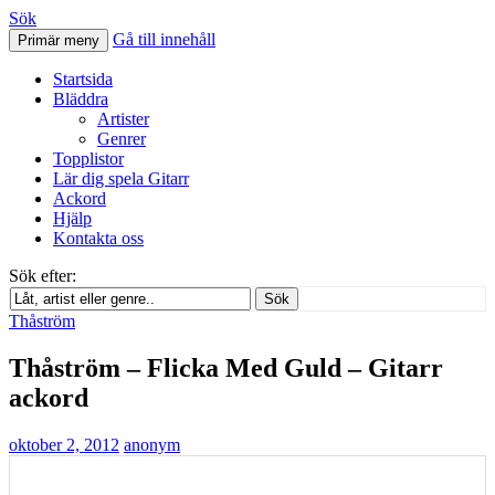
Sök
Gå till innehåll
Primär meny
Svenskatabs.se
Startsida
Bläddra
Artister
Genrer
Topplistor
Lär dig spela Gitarr
Ackord
Hjälp
Kontakta oss
Sök efter:
Sök
Thåström
Thåström – Flicka Med Guld – Gitarr
ackord
oktober 2, 2012
anonym