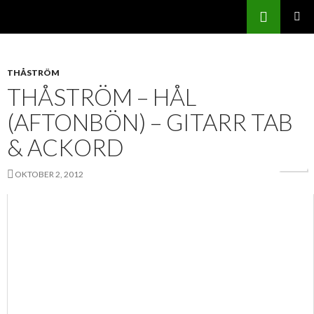
Sök
Svenskatabs.se
GÅ
PRIMÄR
TILL
MENY
INNEHÅLL
THÅSTRÖM
THÅSTRÖM – HÅL
(AFTONBÖN) – GITARR TAB
& ACKORD
OKTOBER 2, 2012