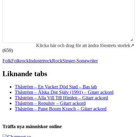
Klicka här och drag för att ändra fönstrets storlek↗
(659)
Folk
Folkrock
Industrirock
Rock
Singer-Songwriter
Liknande tabs
Tabs och ackord för både bas och gitarr
Thåström – En Vacker Död Stad – Bas tab
Thåström – Älska Dig Själv (1991) – Gitarr ackord
Thåström – Alla Vill Till Himlen – Gitarr ackord
Thåström – Repulsiv – Gitarr ackord
Thåström – Pang Boom Krasch – Gitarr ackord
Träffa nya människor online