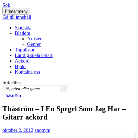
Sök
Primär meny
Svenskatabs.se
Gå till innehåll
Startsida
Bläddra
Artister
Genrer
Topplistor
Lär dig spela Gitarr
Ackord
Hjälp
Kontakta oss
Sök efter:
Thåström
Thåström – I En Spegel Som Jag Har –
Gitarr ackord
oktober 2, 2012
anonym