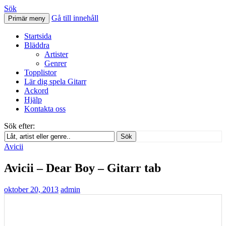
Sök
Gå till innehåll
Primär meny
Svenskatabs.se
Startsida
Bläddra
Artister
Genrer
Topplistor
Lär dig spela Gitarr
Ackord
Hjälp
Kontakta oss
Sök efter:
Sök
Avicii
Avicii – Dear Boy – Gitarr tab
oktober 20, 2013
admin