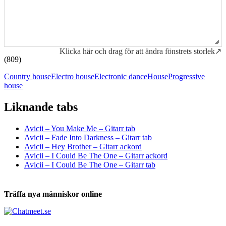
Klicka här och drag för att ändra fönstrets storlek↗
(809)
Country house
Electro house
Electronic dance
House
Progressive
house
Liknande tabs
Tabs och ackord för både bas och gitarr
Avicii – You Make Me – Gitarr tab
Avicii – Fade Into Darkness – Gitarr tab
Avicii – Hey Brother – Gitarr ackord
Avicii – I Could Be The One – Gitarr ackord
Avicii – I Could Be The One – Gitarr tab
Träffa nya människor online