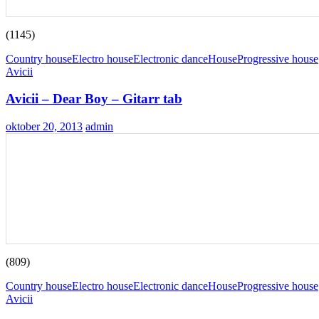
(1145)
Country house
Electro house
Electronic dance
House
Progressive house
Avicii
Avicii – Dear Boy – Gitarr tab
oktober 20, 2013
admin
(809)
Country house
Electro house
Electronic dance
House
Progressive house
Avicii