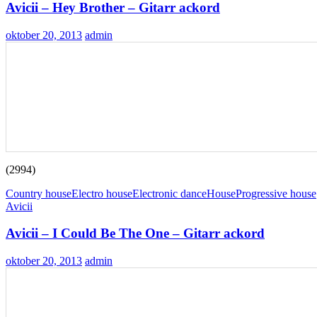
Avicii – Hey Brother – Gitarr ackord
oktober 20, 2013
admin
(2994)
Country house
Electro house
Electronic dance
House
Progressive house
Avicii
Avicii – I Could Be The One – Gitarr ackord
oktober 20, 2013
admin