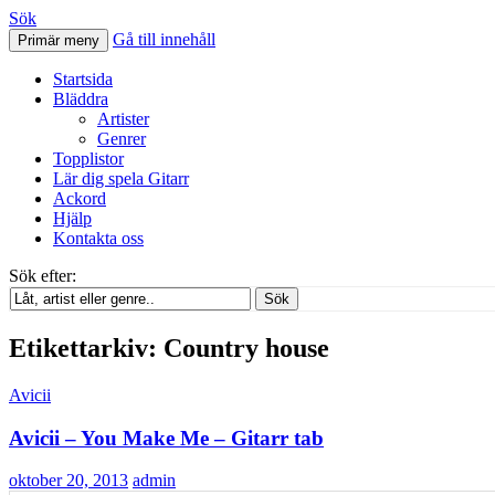
Sök
Gå till innehåll
Primär meny
Svenskatabs.se
Startsida
Bläddra
Artister
Genrer
Topplistor
Lär dig spela Gitarr
Ackord
Hjälp
Kontakta oss
Sök efter:
Sök
Etikettarkiv: Country house
Avicii
Avicii – You Make Me – Gitarr tab
oktober 20, 2013
admin