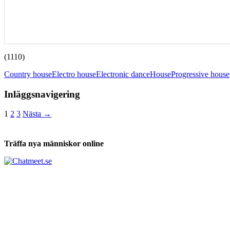
(1110)
Country house
Electro house
Electronic dance
House
Progressive house
Inläggsnavigering
1
2
3
Nästa →
Träffa nya människor online
Tabs och ackord för både bas och gitarr