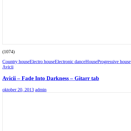
(1074)
Country house
Electro house
Electronic dance
House
Progressive house
Avicii
Avicii – Fade Into Darkness – Gitarr tab
oktober 20, 2013
admin