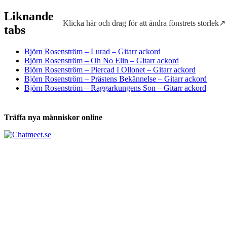
Liknande
Klicka här och drag för att ändra fönstrets storlek↗
Tabs och ackord för både bas och gitarr
tabs
Björn Rosenström – Lurad – Gitarr ackord
Björn Rosenström – Oh No Elin – Gitarr ackord
Björn Rosenström – Piercad I Ollonet – Gitarr ackord
Björn Rosenström – Prästens Bekännelse – Gitarr ackord
Björn Rosenström – Raggarkungens Son – Gitarr ackord
Träffa nya människor online