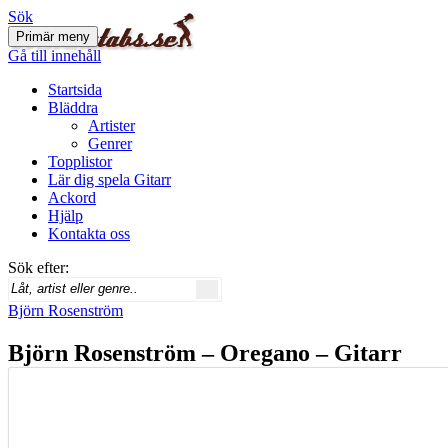
Sök
Primär meny
Svenskatabs.se
Gå till innehåll
Startsida
Bläddra
Artister
Genrer
Topplistor
Lär dig spela Gitarr
Ackord
Hjälp
Kontakta oss
Sök efter:
Björn Rosenström
Björn Rosenström – Oregano – Gitarr
ackord
november 27, 2012