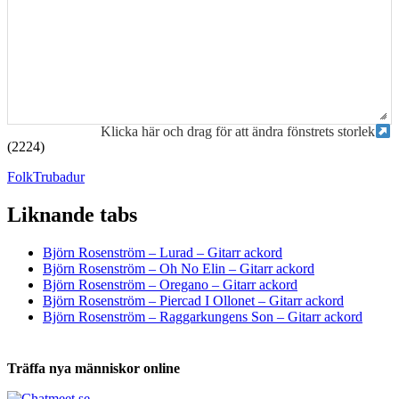
Klicka här och drag för att ändra fönstrets storlek
(2224)
Folk
Trubadur
Liknande tabs
Tabs och ackord för både bas och gitarr
Björn Rosenström – Lurad – Gitarr ackord
Björn Rosenström – Oh No Elin – Gitarr ackord
Björn Rosenström – Oregano – Gitarr ackord
Björn Rosenström – Piercad I Ollonet – Gitarr ackord
Björn Rosenström – Raggarkungens Son – Gitarr ackord
Träffa nya människor online