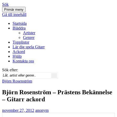
Sök
Primär meny
Svenskatabs.se
Gå till innehåll
Startsida
Bläddra
Artister
Genrer
Topplistor
Lär dig spela Gitarr
Ackord
Hjälp
Kontakta oss
Sök efter:
Björn Rosenström
Björn Rosenström – Prästens Bekännelse
– Gitarr ackord
november 27, 2012
anonym