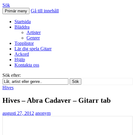
Sök
Gå till innehåll
Primär meny
Svenskatabs.se
Startsida
Bläddra
Artister
Genrer
Topplistor
Lär dig spela Gitarr
Ackord
Hjälp
Kontakta oss
Sök efter:
Sök
Hives
Hives – Abra Cadaver – Gitarr tab
augusti 27, 2012
anonym