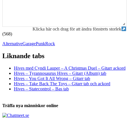
Klicka här och drag för att ändra fönstrets storlek
(568)
Alternative
Garage
Punk
Rock
Liknande tabs
Tabs och ackord för både bas och gitarr
Hives med Cyndi Lauper – A Christmas Duel – Gitarr ackord
Hives – Tyrannosaurus Hives – Gitarr (Album) tab
Hives – You Got It All Wrong – Gitarr tab
Hives – Take Back The Toys – Gitarr tab och ackord
Hives – Statecontrol – Bas tab
Träffa nya människor online