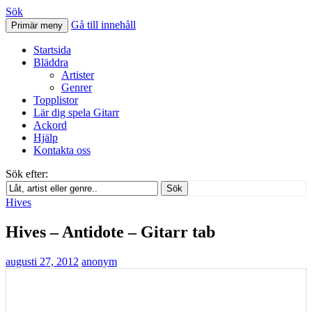
Sök
Gå till innehåll
Primär meny
Svenskatabs.se
Startsida
Bläddra
Artister
Genrer
Topplistor
Lär dig spela Gitarr
Ackord
Hjälp
Kontakta oss
Sök efter:
Sök
Hives
Hives – Antidote – Gitarr tab
augusti 27, 2012
anonym