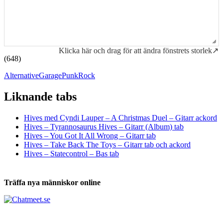
Klicka här och drag för att ändra fönstrets storlek↗
(648)
Alternative
Garage
Punk
Rock
Liknande tabs
Tabs och ackord för både bas och gitarr
Hives med Cyndi Lauper – A Christmas Duel – Gitarr ackord
Hives – Tyrannosaurus Hives – Gitarr (Album) tab
Hives – You Got It All Wrong – Gitarr tab
Hives – Take Back The Toys – Gitarr tab och ackord
Hives – Statecontrol – Bas tab
Träffa nya människor online