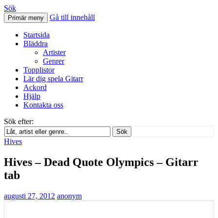
Sök
Gå till innehåll
Primär meny
Svenskatabs.se
Startsida
Bläddra
Artister
Genrer
Topplistor
Lär dig spela Gitarr
Ackord
Hjälp
Kontakta oss
Sök efter:
Sök
Hives
Hives – Dead Quote Olympics – Gitarr
tab
augusti 27, 2012
anonym