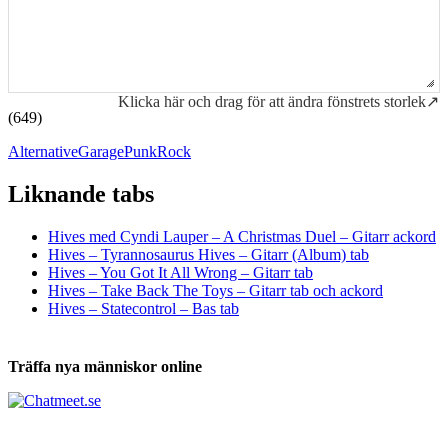
Klicka här och drag för att ändra fönstrets storlek↗
(649)
Alternative
Garage
Punk
Rock
Liknande tabs
Tabs och ackord för både bas och gitarr
Hives med Cyndi Lauper – A Christmas Duel – Gitarr ackord
Hives – Tyrannosaurus Hives – Gitarr (Album) tab
Hives – You Got It All Wrong – Gitarr tab
Hives – Take Back The Toys – Gitarr tab och ackord
Hives – Statecontrol – Bas tab
Träffa nya människor online