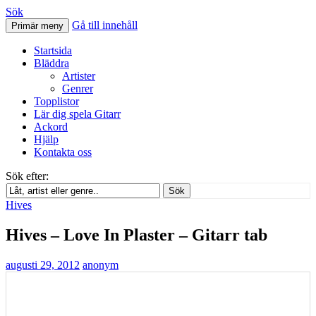
Sök
Gå till innehåll
Primär meny
Svenskatabs.se
Startsida
Bläddra
Artister
Genrer
Topplistor
Lär dig spela Gitarr
Ackord
Hjälp
Kontakta oss
Sök efter:
Sök
Hives
Hives – Love In Plaster – Gitarr tab
augusti 29, 2012
anonym