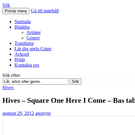
Sök
Gå till innehåll
Primär meny
Svenskatabs.se
Startsida
Bläddra
Artister
Genrer
Topplistor
Lär dig spela Gitarr
Ackord
Hjälp
Kontakta oss
Sök efter:
Sök
Hives
Hives – Square One Here I Come – Bas ta
augusti 29, 2012
anonym