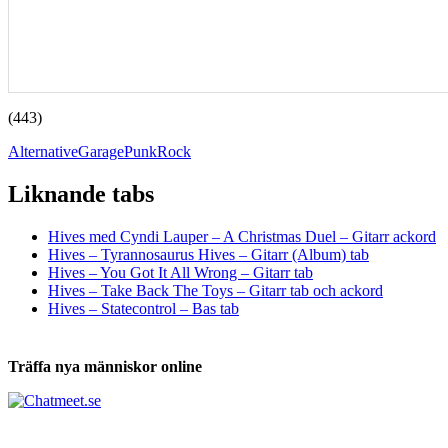
(443)
Alternative
Garage
Punk
Rock
Liknande tabs
Tabs och ackord för både bas och gitarr
Hives med Cyndi Lauper – A Christmas Duel – Gitarr ackord
Hives – Tyrannosaurus Hives – Gitarr (Album) tab
Hives – You Got It All Wrong – Gitarr tab
Hives – Take Back The Toys – Gitarr tab och ackord
Hives – Statecontrol – Bas tab
Träffa nya människor online