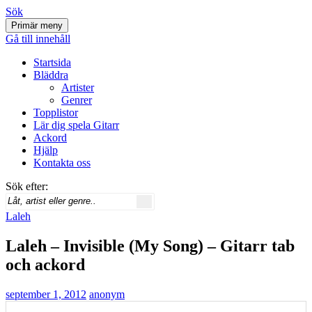
Sök
Primär meny
Svenskatabs.se
Gå till innehåll
Startsida
Bläddra
Artister
Genrer
Topplistor
Lär dig spela Gitarr
Ackord
Hjälp
Kontakta oss
Sök efter:
Laleh
Laleh – Invisible (My Song) – Gitarr tab
och ackord
september 1, 2012
anonym