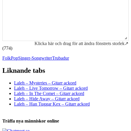
Klicka här och drag för att ändra fönstrets storlek↗
(774)
Folk
Pop
Singer-Songwriter
Trubadur
Liknande tabs
Tabs och ackord för både bas och gitarr
Laleh – Mysteries – Gitarr ackord
Laleh – Live Tomorrow – Gitarr ackord
Laleh – In The Comet – Gitarr ackord
Laleh – Hide Away – Gitarr ackord
Laleh – Han Tuggar Kex – Gitarr ackord
Träffa nya människor online