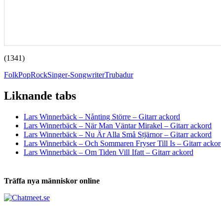
(1341)
Folk
Pop
Rock
Singer-Songwriter
Trubadur
Liknande tabs
Tabs och ackord för både bas och gitarr
Lars Winnerbäck – Nånting Större – Gitarr ackord
Lars Winnerbäck – När Man Väntar Mirakel – Gitarr ackord
Lars Winnerbäck – Nu Är Alla Små Stjärnor – Gitarr ackord
Lars Winnerbäck – Och Sommaren Fryser Till Is – Gitarr acko
Lars Winnerbäck – Om Tiden Vill Ifatt – Gitarr ackord
Träffa nya människor online