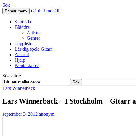
Sök
Gå till innehåll
Primär meny
Svenskatabs.se
Startsida
Bläddra
Artister
Genrer
Topplistor
Lär dig spela Gitarr
Ackord
Hjälp
Kontakta oss
Sök efter:
Sök
Lars Winnerbäck
Lars Winnerbäck – I Stockholm – Gitarr 
september 3, 2012
anonym