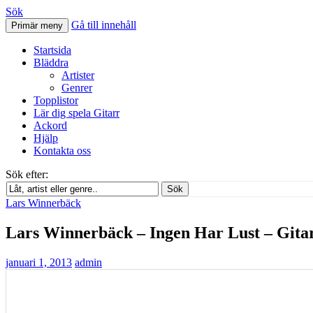
Sök
Gå till innehåll
Primär meny
Svenskatabs.se
Startsida
Bläddra
Artister
Genrer
Topplistor
Lär dig spela Gitarr
Ackord
Hjälp
Kontakta oss
Sök efter:
Sök
Lars Winnerbäck
Lars Winnerbäck – Ingen Har Lust – Gita
januari 1, 2013
admin