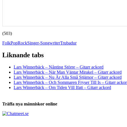
(503)
Folk
Pop
Rock
Singer-Songwriter
Trubadur
Liknande tabs
Tabs och ackord för både bas och gitarr
Lars Winnerbäck – Nånting Större – Gitarr ackord
Lars Winnerbäck – När Man Väntar Mirakel – Gitarr ackord
Lars Winnerbäck – Nu Är Alla Små Stjärnor – Gitarr ackord
Lars Winnerbäck – Och Sommaren Fryser Till Is – Gitarr acko
Lars Winnerbäck – Om Tiden Vill Ifatt – Gitarr ackord
Träffa nya människor online