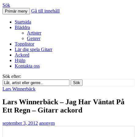
Sök
Gå till innehåll
Primär meny
Svenskatabs.se
Startsida
Bläddra
Artister
Genrer
Topplistor
Lär dig spela Gitarr
Ackord
Hjälp
Kontakta oss
Sök efter:
Sök
Lars Winnerbäck
Lars Winnerbäck – Jag Har Väntat På
Ett Regn – Gitarr ackord
september 3, 2012
anonym