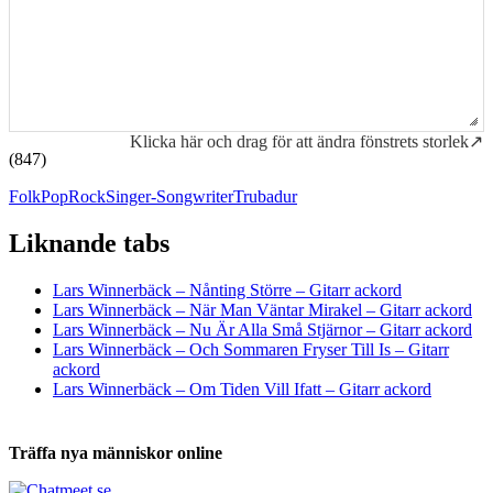
Klicka här och drag för att ändra fönstrets storlek↗
(847)
Folk
Pop
Rock
Singer-Songwriter
Trubadur
Liknande tabs
Tabs och ackord för både bas och gitarr
Lars Winnerbäck – Nånting Större – Gitarr ackord
Lars Winnerbäck – När Man Väntar Mirakel – Gitarr ackord
Lars Winnerbäck – Nu Är Alla Små Stjärnor – Gitarr ackord
Lars Winnerbäck – Och Sommaren Fryser Till Is – Gitarr
ackord
Lars Winnerbäck – Om Tiden Vill Ifatt – Gitarr ackord
Träffa nya människor online