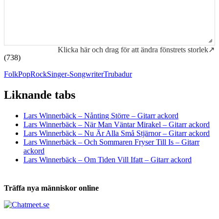
Klicka här och drag för att ändra fönstrets storlek↗
(738)
Folk
Pop
Rock
Singer-Songwriter
Trubadur
Liknande tabs
Tabs och ackord för både bas och gitarr
Lars Winnerbäck – Nånting Större – Gitarr ackord
Lars Winnerbäck – När Man Väntar Mirakel – Gitarr ackord
Lars Winnerbäck – Nu Är Alla Små Stjärnor – Gitarr ackord
Lars Winnerbäck – Och Sommaren Fryser Till Is – Gitarr
ackord
Lars Winnerbäck – Om Tiden Vill Ifatt – Gitarr ackord
Träffa nya människor online