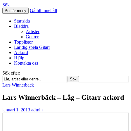
Sök
Gå till innehåll
Primär meny
Svenskatabs.se
Startsida
Bläddra
Artister
Genrer
Topplistor
Lär dig spela Gitarr
Ackord
Hjälp
Kontakta oss
Sök efter:
Sök
Lars Winnerbäck
Lars Winnerbäck – Låg – Gitarr ackord
januari 1, 2013
admin