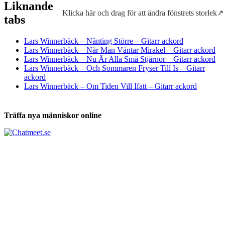
Liknande
Klicka här och drag för att ändra fönstrets storlek↗
Tabs och ackord för både bas och gitarr
tabs
Lars Winnerbäck – Nånting Större – Gitarr ackord
Lars Winnerbäck – När Man Väntar Mirakel – Gitarr ackord
Lars Winnerbäck – Nu Är Alla Små Stjärnor – Gitarr ackord
Lars Winnerbäck – Och Sommaren Fryser Till Is – Gitarr
ackord
Lars Winnerbäck – Om Tiden Vill Ifatt – Gitarr ackord
Träffa nya människor online