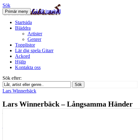
Sök
Gå till innehåll
Primär meny
Svenskatabs.se
Startsida
Bläddra
Artister
Genrer
Topplistor
Lär dig spela Gitarr
Ackord
Hjälp
Kontakta oss
Sök efter:
Sök
Lars Winnerbäck
Lars Winnerbäck – Långsamma Händer
– Gitarr ackord
januari 1, 2013