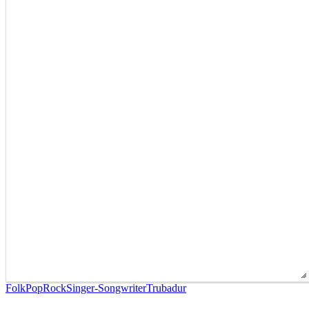
Folk
Pop
Rock
Singer-Songwriter
Trubadur