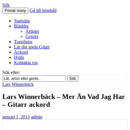
Sök
Gå till innehåll
Primär meny
Svenskatabs.se
Startsida
Bläddra
Artister
Genrer
Topplistor
Lär dig spela Gitarr
Ackord
Hjälp
Kontakta oss
Sök efter:
Sök
Lars Winnerbäck
Lars Winnerbäck – Mer Än Vad Jag Har
– Gitarr ackord
januari 1, 2013
admin