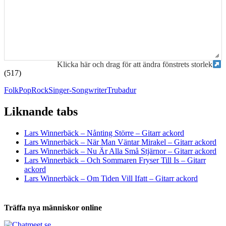
Klicka här och drag för att ändra fönstrets storlek
(517)
Folk
Pop
Rock
Singer-Songwriter
Trubadur
Liknande tabs
Tabs och ackord för både bas och gitarr
Lars Winnerbäck – Nånting Större – Gitarr ackord
Lars Winnerbäck – När Man Väntar Mirakel – Gitarr ackord
Lars Winnerbäck – Nu Är Alla Små Stjärnor – Gitarr ackord
Lars Winnerbäck – Och Sommaren Fryser Till Is – Gitarr
ackord
Lars Winnerbäck – Om Tiden Vill Ifatt – Gitarr ackord
Träffa nya människor online