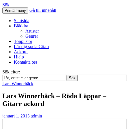
Sök
Gå till innehåll
Primär meny
Svenskatabs.se
Startsida
Bläddra
Artister
Genrer
Topplistor
Lär dig spela Gitarr
Ackord
Hjälp
Kontakta oss
Sök efter:
Sök
Lars Winnerbäck
Lars Winnerbäck – Röda Läppar –
Gitarr ackord
januari 1, 2013
admin