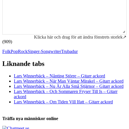
Klicka här och drag för att ändra fönstrets storlek↗
(909)
Folk
Pop
Rock
Singer-Songwriter
Trubadur
Liknande tabs
Tabs och ackord för både bas och gitarr
Lars Winnerbäck – Nånting Större – Gitarr ackord
Lars Winnerbäck – När Man Väntar Mirakel – Gitarr ackord
Lars Winnerbäck – Nu Är Alla Små Stjärnor – Gitarr ackord
Lars Winnerbäck – Och Sommaren Fryser Till Is – Gitarr
ackord
Lars Winnerbäck – Om Tiden Vill Ifatt – Gitarr ackord
Träffa nya människor online