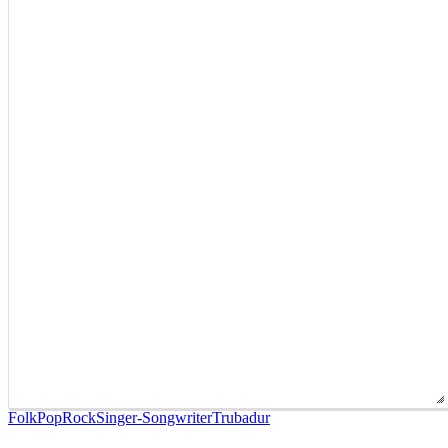
Folk
Pop
Rock
Singer-Songwriter
Trubadur