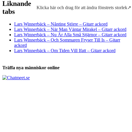
Liknande
Klicka här och drag för att ändra fönstrets storlek↗
Tabs och ackord för både bas och gitarr
tabs
Lars Winnerbäck – Nånting Större – Gitarr ackord
Lars Winnerbäck – När Man Väntar Mirakel – Gitarr ackord
Lars Winnerbäck – Nu Är Alla Små Stjärnor – Gitarr ackord
Lars Winnerbäck – Och Sommaren Fryser Till Is – Gitarr
ackord
Lars Winnerbäck – Om Tiden Vill Ifatt – Gitarr ackord
Träffa nya människor online