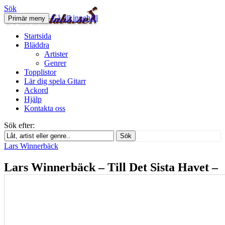
Sök
Gå till innehåll
Primär meny
Svenskatabs.se
Startsida
Bläddra
Artister
Genrer
Topplistor
Lär dig spela Gitarr
Ackord
Hjälp
Kontakta oss
Sök efter:
Sök
Lars Winnerbäck
Lars Winnerbäck – Till Det Sista Havet –
Gitarr ackord
september 3, 2012