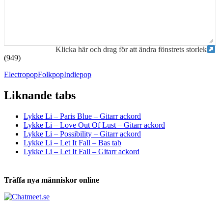
Klicka här och drag för att ändra fönstrets storlek
(949)
Electropop
Folkpop
Indiepop
Liknande tabs
Tabs och ackord för både bas och gitarr
Lykke Li – Paris Blue – Gitarr ackord
Lykke Li – Love Out Of Lust – Gitarr ackord
Lykke Li – Possibility – Gitarr ackord
Lykke Li – Let It Fall – Bas tab
Lykke Li – Let It Fall – Gitarr ackord
Träffa nya människor online