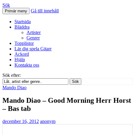
Sök
Gå till innehåll
Primär meny
Svenskatabs.se
Startsida
Bläddra
Artister
Genrer
Topplistor
Lär dig spela Gitarr
Ackord
Hjälp
Kontakta oss
Sök efter:
Sök
Mando Diao
Mando Diao – Good Morning Herr Horst
– Bas tab
december 16, 2012
anonym