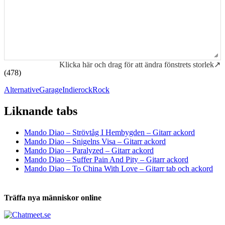
Klicka här och drag för att ändra fönstrets storlek↗
(478)
Alternative
Garage
Indierock
Rock
Liknande tabs
Tabs och ackord för både bas och gitarr
Mando Diao – Strövtåg I Hembygden – Gitarr ackord
Mando Diao – Snigelns Visa – Gitarr ackord
Mando Diao – Paralyzed – Gitarr ackord
Mando Diao – Suffer Pain And Pity – Gitarr ackord
Mando Diao – To China With Love – Gitarr tab och ackord
Träffa nya människor online