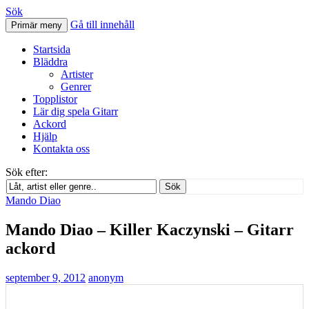
Sök
Gå till innehåll
Primär meny
Svenskatabs.se
Startsida
Bläddra
Artister
Genrer
Topplistor
Lär dig spela Gitarr
Ackord
Hjälp
Kontakta oss
Sök efter:
Sök
Mando Diao
Mando Diao – Killer Kaczynski – Gitarr
ackord
september 9, 2012
anonym