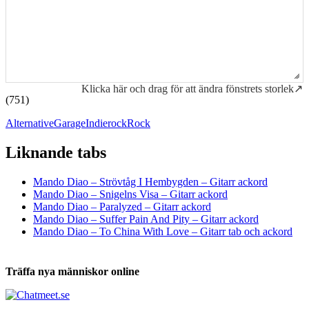
Klicka här och drag för att ändra fönstrets storlek↗
(751)
Alternative
Garage
Indierock
Rock
Liknande tabs
Tabs och ackord för både bas och gitarr
Mando Diao – Strövtåg I Hembygden – Gitarr ackord
Mando Diao – Snigelns Visa – Gitarr ackord
Mando Diao – Paralyzed – Gitarr ackord
Mando Diao – Suffer Pain And Pity – Gitarr ackord
Mando Diao – To China With Love – Gitarr tab och ackord
Träffa nya människor online