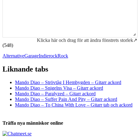
Klicka här och drag för att ändra fönstrets storlek↗
(548)
Alternative
Garage
Indierock
Rock
Liknande tabs
Tabs och ackord för både bas och gitarr
Mando Diao – Strövtåg I Hembygden – Gitarr ackord
Mando Diao – Snigelns Visa – Gitarr ackord
Mando Diao – Paralyzed – Gitarr ackord
Mando Diao – Suffer Pain And Pity – Gitarr ackord
Mando Diao – To China With Love – Gitarr tab och ackord
Träffa nya människor online