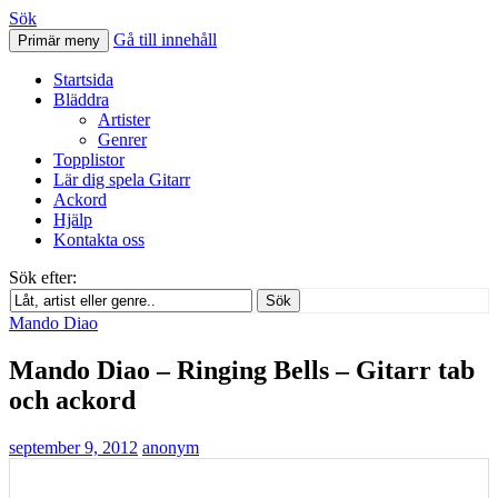
Sök
Gå till innehåll
Primär meny
Svenskatabs.se
Startsida
Bläddra
Artister
Genrer
Topplistor
Lär dig spela Gitarr
Ackord
Hjälp
Kontakta oss
Sök efter:
Sök
Mando Diao
Mando Diao – Ringing Bells – Gitarr tab
och ackord
september 9, 2012
anonym