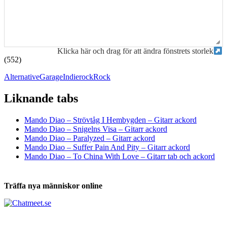
Klicka här och drag för att ändra fönstrets storlek
(552)
Alternative
Garage
Indierock
Rock
Liknande tabs
Tabs och ackord för både bas och gitarr
Mando Diao – Strövtåg I Hembygden – Gitarr ackord
Mando Diao – Snigelns Visa – Gitarr ackord
Mando Diao – Paralyzed – Gitarr ackord
Mando Diao – Suffer Pain And Pity – Gitarr ackord
Mando Diao – To China With Love – Gitarr tab och ackord
Träffa nya människor online