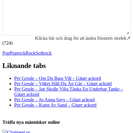
Klicka här och drag för att ändra fönstrets storlek↗
(724)
Pop
Poprock
Rock
Softrock
Liknande tabs
Tabs och ackord för både bas och gitarr
Per Gessle – Om Du Bara Vill – Gitarr ackord
Per Gessle – Vilket Håll Du Än Går – Gitarr ackord
Per Gessle – Jag Skulle Vilja Tänka En Underbar Tanke –
Gitarr ackord
Per Gessle – Jo-Anna Says – Gitarr ackord
Per Gessle – Kung Av Sand – Gitarr ackord
Träffa nya människor online