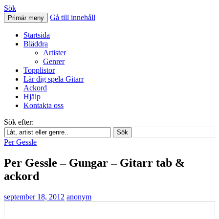
Sök
Gå till innehåll
Primär meny
Svenskatabs.se
Startsida
Bläddra
Artister
Genrer
Topplistor
Lär dig spela Gitarr
Ackord
Hjälp
Kontakta oss
Sök efter:
Sök
Per Gessle
Per Gessle – Gungar – Gitarr tab &
ackord
september 18, 2012
anonym