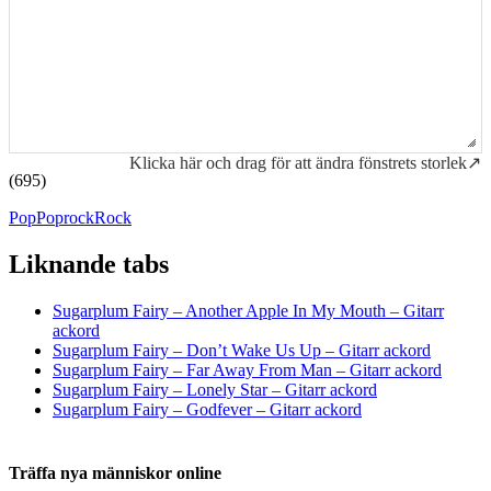
Klicka här och drag för att ändra fönstrets storlek↗
(695)
Pop
Poprock
Rock
Liknande tabs
Tabs och ackord för både bas och gitarr
Sugarplum Fairy – Another Apple In My Mouth – Gitarr
ackord
Sugarplum Fairy – Don’t Wake Us Up – Gitarr ackord
Sugarplum Fairy – Far Away From Man – Gitarr ackord
Sugarplum Fairy – Lonely Star – Gitarr ackord
Sugarplum Fairy – Godfever – Gitarr ackord
Träffa nya människor online