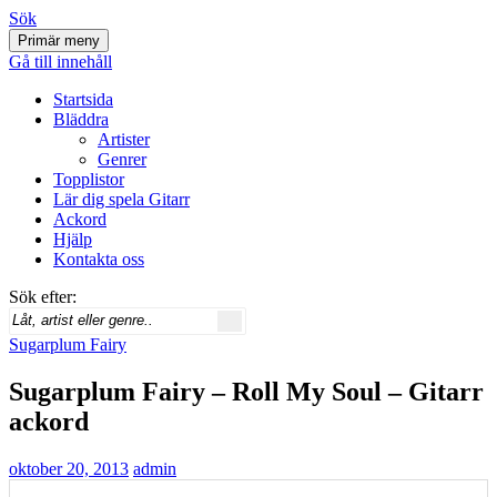
Sök
Primär meny
Svenskatabs.se
Gå till innehåll
Startsida
Bläddra
Artister
Genrer
Topplistor
Lär dig spela Gitarr
Ackord
Hjälp
Kontakta oss
Sök efter:
Sugarplum Fairy
Sugarplum Fairy – Roll My Soul – Gitarr
ackord
oktober 20, 2013
admin