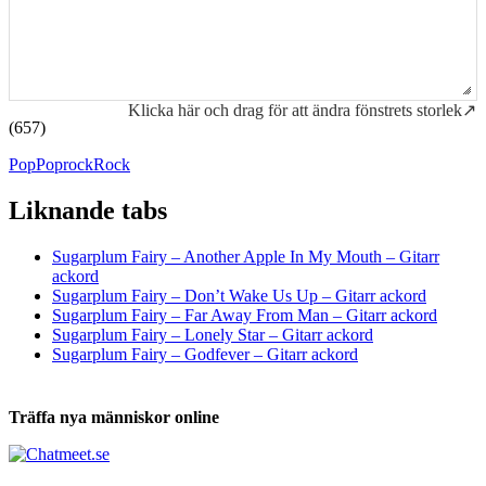
Klicka här och drag för att ändra fönstrets storlek↗
(657)
Pop
Poprock
Rock
Liknande tabs
Tabs och ackord för både bas och gitarr
Sugarplum Fairy – Another Apple In My Mouth – Gitarr
ackord
Sugarplum Fairy – Don’t Wake Us Up – Gitarr ackord
Sugarplum Fairy – Far Away From Man – Gitarr ackord
Sugarplum Fairy – Lonely Star – Gitarr ackord
Sugarplum Fairy – Godfever – Gitarr ackord
Träffa nya människor online