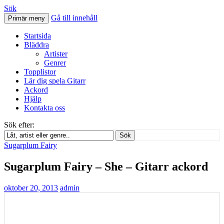
Sök
Gå till innehåll
Primär meny
Svenskatabs.se
Startsida
Bläddra
Artister
Genrer
Topplistor
Lär dig spela Gitarr
Ackord
Hjälp
Kontakta oss
Sök efter:
Sök
Sugarplum Fairy
Sugarplum Fairy – She – Gitarr ackord
oktober 20, 2013
admin