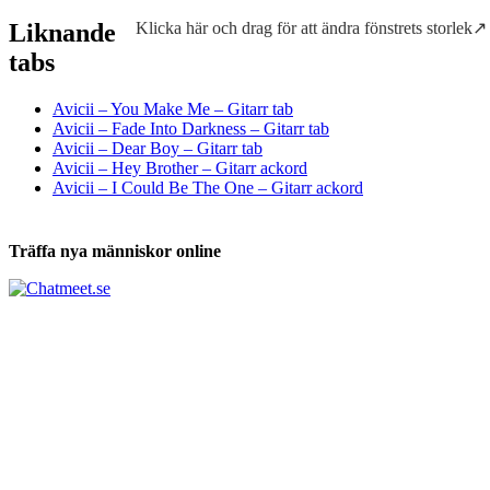
Liknande
Klicka här och drag för att ändra fönstrets storlek↗
Tabs och ackord för både bas och gitarr
tabs
Avicii – You Make Me – Gitarr tab
Avicii – Fade Into Darkness – Gitarr tab
Avicii – Dear Boy – Gitarr tab
Avicii – Hey Brother – Gitarr ackord
Avicii – I Could Be The One – Gitarr ackord
Träffa nya människor online