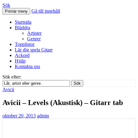
Sök
Gå till innehåll
Primär meny
Svenskatabs.se
Startsida
Bläddra
Artister
Genrer
Topplistor
Lär dig spela Gitarr
Ackord
Hjälp
Kontakta oss
Sök efter:
Sök
Avicii
Avicii – Levels (Akustisk) – Gitarr tab
oktober 20, 2013
admin