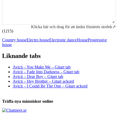
Klicka här och drag för att ändra fönstrets storlek↗
(1215)
Country house
Electro house
Electronic dance
House
Progressive
house
Liknande tabs
Tabs och ackord för både bas och gitarr
Avicii – You Make Me – Gitarr tab
Avicii – Fade Into Darkness – Gitarr tab
Avicii – Dear Boy – Gitarr tab
Avicii – Hey Brother – Gitarr ackord
Avicii – I Could Be The One – Gitarr ackord
Träffa nya människor online