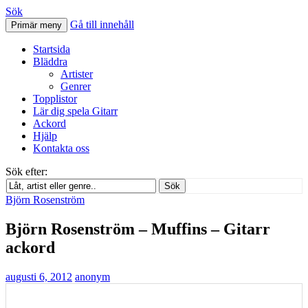
Sök
Gå till innehåll
Primär meny
Svenskatabs.se
Startsida
Bläddra
Artister
Genrer
Topplistor
Lär dig spela Gitarr
Ackord
Hjälp
Kontakta oss
Sök efter:
Sök
Björn Rosenström
Björn Rosenström – Muffins – Gitarr
ackord
augusti 6, 2012
anonym