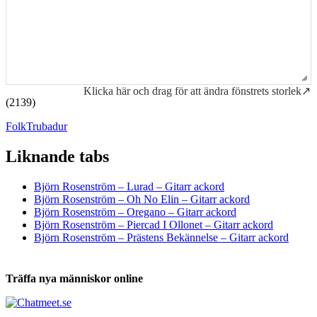
Klicka här och drag för att ändra fönstrets storlek↗
(2139)
Folk
Trubadur
Liknande tabs
Tabs och ackord för både bas och gitarr
Björn Rosenström – Lurad – Gitarr ackord
Björn Rosenström – Oh No Elin – Gitarr ackord
Björn Rosenström – Oregano – Gitarr ackord
Björn Rosenström – Piercad I Ollonet – Gitarr ackord
Björn Rosenström – Prästens Bekännelse – Gitarr ackord
Träffa nya människor online